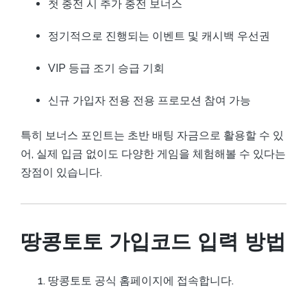
첫 충전 시 추가 충전 보너스
정기적으로 진행되는 이벤트 및 캐시백 우선권
VIP 등급 조기 승급 기회
신규 가입자 전용 전용 프로모션 참여 가능
특히 보너스 포인트는 초반 배팅 자금으로 활용할 수 있
어, 실제 입금 없이도 다양한 게임을 체험해볼 수 있다는
장점이 있습니다.
땅콩토토 가입코드 입력 방법
땅콩토토 공식 홈페이지에 접속합니다.