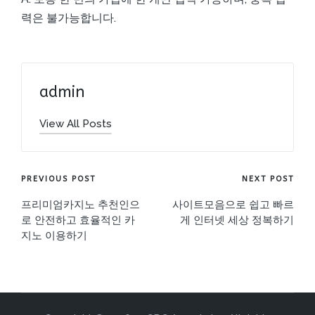
력은 불가능합니다.
admin
View All Posts
Post
PREVIOUS POST
NEXT POST
navigation
프리미엄카지노 추천인으
사이트모음으로 쉽고 빠르
로 안전하고 효율적인 카
게 인터넷 세상 정복하기
지노 이용하기