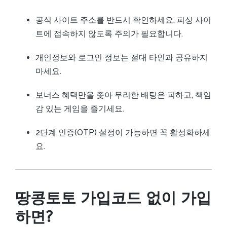
공식 사이트 주소를 반드시 확인하세요. 피싱 사이
트에 접속하지 않도록 주의가 필요합니다.
개인정보와 로그인 정보는 절대 타인과 공유하지
마세요.
보너스 혜택만을 좇아 무리한 배팅은 피하고, 책임
감 있는 게임을 즐기세요.
2단계 인증(OTP) 설정이 가능하면 꼭 활성화하세
요.
땅콩토토 가입코드 없이 가입
하면?