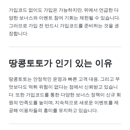
가입코드 없이도 가입은 가능하지만, 위에서 언급한 다
양한 보너스와 이벤트 참여 기회는 제한될 수 있습니다.
그러므로 가입 전 반드시 가입코드를 준비하는 것을 권
장합니다.
땅콩토토가 인기 있는 이유
땅콩토토는 안정적인 운영과 빠른 고객 대응, 그리고 무
엇보다도 먹튀 위험이 없다는 점에서 신뢰받고 있습니
다. 또한 가입코드를 통한 다양한 보너스 정책이 신규 회
원의 만족도를 높이며, 지속적으로 새로운 이벤트를 제
공해 이용자들의 흥미를 유지하고 있습니다.