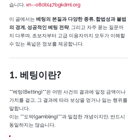
습니다.
xn--o80bl47bgkdrnl.org
이 글에서는
베팅의 본질과 다양한 종류, 합법성과 불법
의 경계, 성공적인 베팅 전략
, 그리고 자주 묻는 질문까
지 다루며, 초보자부터 고급 이용자까지 모두가 이해할
수 있는 폭넓은 정보를 제공합니다.
1. 베팅이란?
**베팅(Betting)**은 어떤 사건의 결과에 일정 금액이나
가치를 걸고, 그 결과에 따라 보상을 얻거나 잃는 행위를
말합니다.
이는 **도박(gambling)**과 밀접한 개념이지만, 반드시
동일하지는 않습니다.