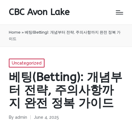
CBC Avon Lake
Home
»
베팅(Betting): 개념부터 전략, 주의사항까지 완전 정복 가
이드
Posted
Uncategorized
in
베팅(Betting): 개념부
터 전략, 주의사항까
지 완전 정복 가이드
By
admin
June 4, 2025
Posted
by