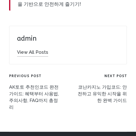
을 기반으로 안전하게 즐기기!
admin
View All Posts
Post
PREVIOUS POST
NEXT POST
navigation
AK토토 추천인코드 완전
코난카지노 가입코드: 안
가이드: 혜택부터 사용법,
전하고 유익한 시작을 위
주의사항, FAQ까지 총정
한 완벽 가이드
리