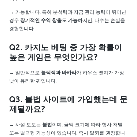
→ 가능합니다. 특히 분석력과 자금 관리 능력이 뛰어난
경우
장기적인 수익 창출도 가능
하지만, 다수는 손실을
경험합니다.
Q2. 카지노 베팅 중 가장 확률이
높은 게임은 무엇인가요?
→ 일반적으로
블랙잭과 바카라
가 하우스 엣지가 가장
낮아 유리한 편입니다.
Q3. 불법 사이트에 가입했는데 문
제될까요?
→ 사설 토토는
불법
이며, 금액 크기에 따라 형사 처벌
또는 벌금형 가능성이 있습니다. 즉시 탈퇴를 권장합니