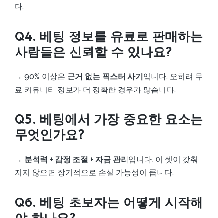
다.
Q4. 베팅 정보를 유료로 판매하는
사람들은 신뢰할 수 있나요?
→ 90% 이상은
근거 없는 픽스터 사기
입니다. 오히려 무
료 커뮤니티 정보가 더 정확한 경우가 많습니다.
Q5. 베팅에서 가장 중요한 요소는
무엇인가요?
→
분석력 + 감정 조절 + 자금 관리
입니다. 이 셋이 갖춰
지지 않으면 장기적으로 손실 가능성이 큽니다.
Q6. 베팅 초보자는 어떻게 시작해