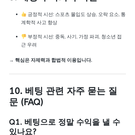
긍정적 시선: 스포츠 몰입도 상승, 오락 요소, 통
계학적 사고 향상
부정적 시선: 중독, 사기, 가정 파괴, 청소년 접
근 우려
→ 핵심은 자제력과 합법적 이용입니다.
10. 베팅 관련 자주 묻는 질
문 (FAQ)
Q1. 베팅으로 정말 수익을 낼 수
있나요?