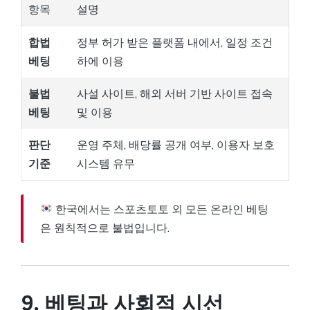
항목
설명
합법
정부 허가 받은 플랫폼 내에서, 일정 조건
베팅
하에 이용
불법
사설 사이트, 해외 서버 기반 사이트 접속
베팅
및 이용
판단
운영 주체, 배당률 공개 여부, 이용자 보호
기준
시스템 유무
한국에서는 스포츠토토 외 모든 온라인 베팅
은 원칙적으로 불법입니다.
9. 베팅과 사회적 시선