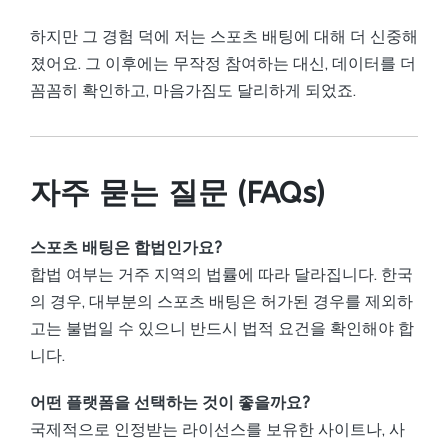
하지만 그 경험 덕에 저는 스포츠 배팅에 대해 더 신중해
졌어요. 그 이후에는 무작정 참여하는 대신, 데이터를 더
꼼꼼히 확인하고, 마음가짐도 달리하게 되었죠.
자주 묻는 질문 (FAQs)
스포츠 배팅은 합법인가요?
합법 여부는 거주 지역의 법률에 따라 달라집니다. 한국
의 경우, 대부분의 스포츠 배팅은 허가된 경우를 제외하
고는 불법일 수 있으니 반드시 법적 요건을 확인해야 합
니다.
어떤 플랫폼을 선택하는 것이 좋을까요?
국제적으로 인정받는 라이선스를 보유한 사이트나, 사