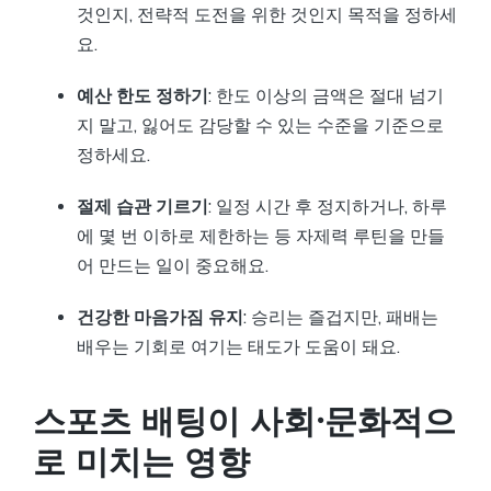
것인지, 전략적 도전을 위한 것인지 목적을 정하세
요.
예산 한도 정하기
: 한도 이상의 금액은 절대 넘기
지 말고, 잃어도 감당할 수 있는 수준을 기준으로
정하세요.
절제 습관 기르기
: 일정 시간 후 정지하거나, 하루
에 몇 번 이하로 제한하는 등 자제력 루틴을 만들
어 만드는 일이 중요해요.
건강한 마음가짐 유지
: 승리는 즐겁지만, 패배는
배우는 기회로 여기는 태도가 도움이 돼요.
스포츠 배팅이 사회·문화적으
로 미치는 영향