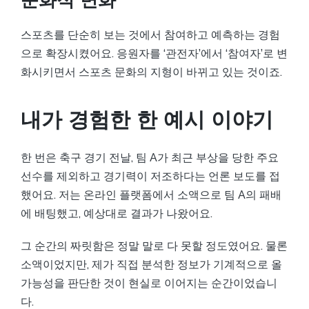
문화적 변화
스포츠를 단순히 보는 것에서 참여하고 예측하는 경험
으로 확장시켰어요. 응원자를 ‘관전자’에서 ‘참여자’로 변
화시키면서 스포츠 문화의 지형이 바뀌고 있는 것이죠.
내가 경험한 한 예시 이야기
한 번은 축구 경기 전날, 팀 A가 최근 부상을 당한 주요
선수를 제외하고 경기력이 저조하다는 언론 보도를 접
했어요. 저는 온라인 플랫폼에서 소액으로 팀 A의 패배
에 배팅했고, 예상대로 결과가 나왔어요.
그 순간의 짜릿함은 정말 말로 다 못할 정도였어요. 물론
소액이었지만, 제가 직접 분석한 정보가 기계적으로 올
가능성을 판단한 것이 현실로 이어지는 순간이었습니
다.