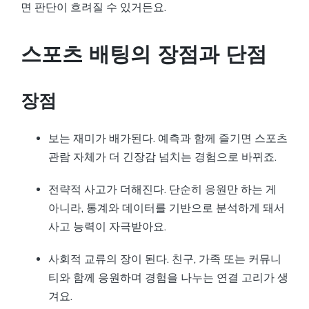
면 판단이 흐려질 수 있거든요.
스포츠 배팅의 장점과 단점
장점
보는 재미가 배가된다. 예측과 함께 즐기면 스포츠
관람 자체가 더 긴장감 넘치는 경험으로 바뀌죠.
전략적 사고가 더해진다. 단순히 응원만 하는 게
아니라, 통계와 데이터를 기반으로 분석하게 돼서
사고 능력이 자극받아요.
사회적 교류의 장이 된다. 친구, 가족 또는 커뮤니
티와 함께 응원하며 경험을 나누는 연결 고리가 생
겨요.