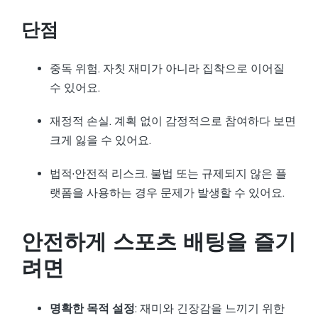
단점
중독 위험. 자칫 재미가 아니라 집착으로 이어질
수 있어요.
재정적 손실. 계획 없이 감정적으로 참여하다 보면
크게 잃을 수 있어요.
법적·안전적 리스크. 불법 또는 규제되지 않은 플
랫폼을 사용하는 경우 문제가 발생할 수 있어요.
안전하게 스포츠 배팅을 즐기
려면
명확한 목적 설정
: 재미와 긴장감을 느끼기 위한