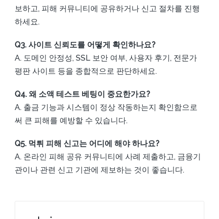
보하고, 피해 커뮤니티에 공유하거나 신고 절차를 진행
하세요.
Q3. 사이트 신뢰도를 어떻게 확인하나요?
A. 도메인 안정성, SSL 보안 여부, 사용자 후기, 전문가
평판 사이트 등을 종합적으로 판단하세요.
Q4. 왜 소액 테스트 베팅이 중요한가요?
A. 출금 기능과 시스템이 정상 작동하는지 확인함으로
써 큰 피해를 예방할 수 있습니다.
Q5. 먹튀 피해 신고는 어디에 해야 하나요?
A. 온라인 피해 공유 커뮤니티에 사례 제출하고, 금융기
관이나 관련 신고 기관에 제보하는 것이 좋습니다.