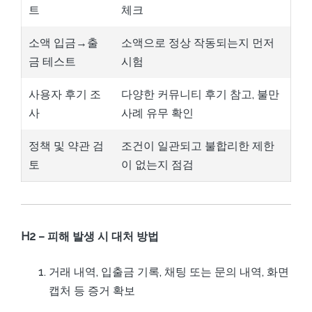
트
체크
소액 입금→출
소액으로 정상 작동되는지 먼저
금 테스트
시험
사용자 후기 조
다양한 커뮤니티 후기 참고, 불만
사
사례 유무 확인
정책 및 약관 검
조건이 일관되고 불합리한 제한
토
이 없는지 점검
H2 – 피해 발생 시 대처 방법
거래 내역, 입출금 기록, 채팅 또는 문의 내역, 화면
캡처 등 증거 확보