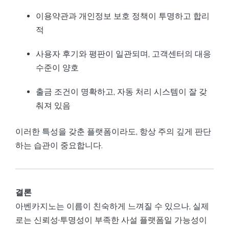
이용약관과 개인정보 보호 정책이 투명하고 합리
적
사용자 후기와 평판이 일관되며, 고객센터의 대응
수준이 양호
출금 조건이 명확하고, 자동 처리 시스템이 잘 갖
춰져 있음
이러한 특성을 갖춘 플랫폼이라도, 항상 주의 깊게 판단
하는 습관이 중요합니다.
결론
아벤카지노는 이름이 친숙하게 느껴질 수 있으나, 실제
로는 신뢰성·투명성이 부족한 사설 플랫폼일 가능성이