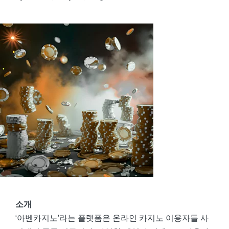
Posted
by
소개
‘아벤카지노’라는 플랫폼은 온라인 카지노 이용자들 사