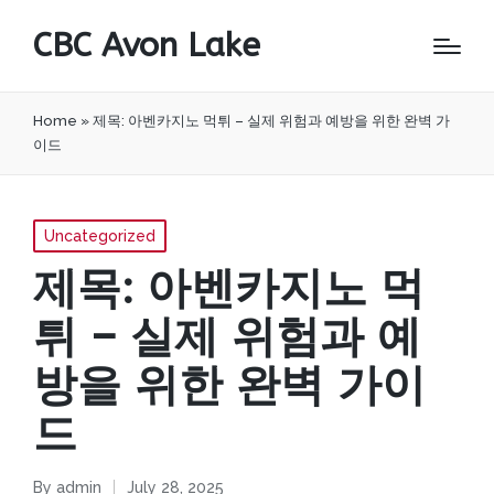
CBC Avon Lake
Home
»
제목: 아벤카지노 먹튀 – 실제 위험과 예방을 위한 완벽 가
이드
Posted
Uncategorized
in
제목: 아벤카지노 먹
튀 – 실제 위험과 예
방을 위한 완벽 가이
드
By
admin
July 28, 2025