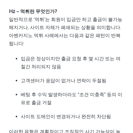
H2 – 먹튀란 무엇인가?
일반적으로 ‘먹튀’는 회원이 입금만 하고 출금이 불가능
해지거나, 사이트 자체가 폐쇄되는 상황을 의미합니다.
아벤카지노 먹튀 사례에서는 다음과 같은 패턴이 반복
됩니다:
입금은 정상이지만 출금 요청 후 몇 시간 또는 며
칠간 처리되지 않음
고객센터가 응답이 없거나 연락이 두절됨
베팅 후 수익 발생하더라도 “조건 미충족” 등의 이
유로 출금 거절
사이트 도메인이 변경되거나 완전히 차단됨
이러한 유형은 계획적이고 조직적인 사기 가능성이 높