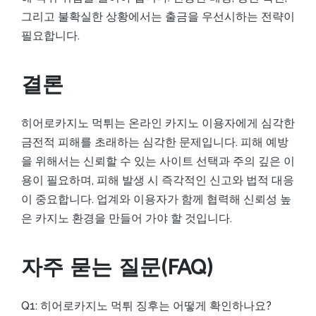
그리고 불확실한 상황에서는 출금을 우선시하는 전략이
필요합니다.
결론
히어로카지노 먹튀는 온라인 카지노 이용자에게 심각한
금전적 피해를 초래하는 심각한 문제입니다. 피해 예방
을 위해서는 신뢰할 수 있는 사이트 선택과 주의 깊은 이
용이 필요하며, 피해 발생 시 즉각적인 신고와 법적 대응
이 중요합니다. 업계와 이용자가 함께 협력해 신뢰성 높
은 카지노 환경을 만들어 가야 할 것입니다.
자주 묻는 질문(FAQ)
Q1: 히어로카지노 먹튀 징후는 어떻게 확인하나요?