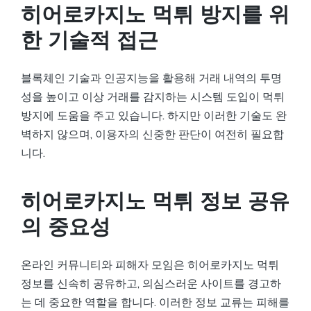
히어로카지노 먹튀 방지를 위
한 기술적 접근
블록체인 기술과 인공지능을 활용해 거래 내역의 투명
성을 높이고 이상 거래를 감지하는 시스템 도입이 먹튀
방지에 도움을 주고 있습니다. 하지만 이러한 기술도 완
벽하지 않으며, 이용자의 신중한 판단이 여전히 필요합
니다.
히어로카지노 먹튀 정보 공유
의 중요성
온라인 커뮤니티와 피해자 모임은 히어로카지노 먹튀
정보를 신속히 공유하고, 의심스러운 사이트를 경고하
는 데 중요한 역할을 합니다. 이러한 정보 교류는 피해를