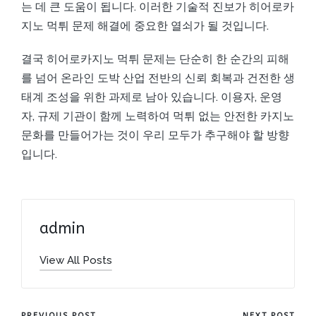
는 데 큰 도움이 됩니다. 이러한 기술적 진보가 히어로카
지노 먹튀 문제 해결에 중요한 열쇠가 될 것입니다.
결국 히어로카지노 먹튀 문제는 단순히 한 순간의 피해
를 넘어 온라인 도박 산업 전반의 신뢰 회복과 건전한 생
태계 조성을 위한 과제로 남아 있습니다. 이용자, 운영
자, 규제 기관이 함께 노력하여 먹튀 없는 안전한 카지노
문화를 만들어가는 것이 우리 모두가 추구해야 할 방향
입니다.
admin
View All Posts
PREVIOUS POST
NEXT POST