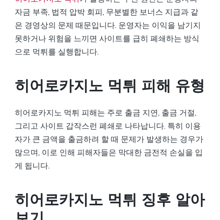
자금 부족, 법적 압박 회피, 무분별한 보너스 지급과 같
은 경영상의 문제 때문입니다. 운영자는 이익을 남기지
못하거나 위험을 느끼면 사이트를 급히 폐쇄하는 방식
으로 먹튀를 실행합니다.
히어로카지노 먹튀 피해 유형
히어로카지노 먹튀 피해는 주로 출금 지연, 출금 거절,
그리고 사이트 갑작스런 폐쇄로 나타납니다. 특히 이용
자가 큰 금액을 출금하려 할 때 문제가 발생하는 경우가
많으며, 이로 인해 피해자들은 막대한 금전적 손실을 입
게 됩니다.
히어로카지노 먹튀 징후 알아
보기