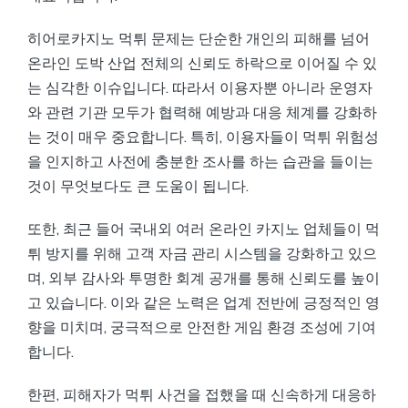
히어로카지노 먹튀 문제는 단순한 개인의 피해를 넘어
온라인 도박 산업 전체의 신뢰도 하락으로 이어질 수 있
는 심각한 이슈입니다. 따라서 이용자뿐 아니라 운영자
와 관련 기관 모두가 협력해 예방과 대응 체계를 강화하
는 것이 매우 중요합니다. 특히, 이용자들이 먹튀 위험성
을 인지하고 사전에 충분한 조사를 하는 습관을 들이는
것이 무엇보다도 큰 도움이 됩니다.
또한, 최근 들어 국내외 여러 온라인 카지노 업체들이 먹
튀 방지를 위해 고객 자금 관리 시스템을 강화하고 있으
며, 외부 감사와 투명한 회계 공개를 통해 신뢰도를 높이
고 있습니다. 이와 같은 노력은 업계 전반에 긍정적인 영
향을 미치며, 궁극적으로 안전한 게임 환경 조성에 기여
합니다.
한편, 피해자가 먹튀 사건을 접했을 때 신속하게 대응하