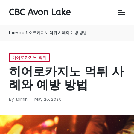
CBC Avon Lake
Home
»
히어로카지노 먹튀 사례와 예방 방법
Posted
히어로카지노 먹튀
in
히어로카지노 먹튀 사
례와 예방 방법
By
admin
May 26, 2025
Posted
by