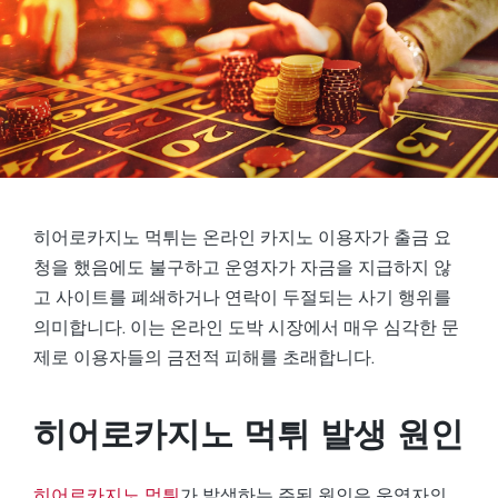
히어로카지노 먹튀는 온라인 카지노 이용자가 출금 요
청을 했음에도 불구하고 운영자가 자금을 지급하지 않
고 사이트를 폐쇄하거나 연락이 두절되는 사기 행위를
의미합니다. 이는 온라인 도박 시장에서 매우 심각한 문
제로 이용자들의 금전적 피해를 초래합니다.
히어로카지노 먹튀 발생 원인
히어로카지노 먹튀
가 발생하는 주된 원인은 운영자의